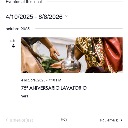
Eventos at this local
4/10/2025
 - 
8/8/2026
Seleccionar
fecha.
octubre 2025
SÁB
4
4 octubre, 2025 - 7:10 PM
75º ANIVERSARIO LAVATORIO
Vera
Eventos
anterior(es)
Hoy
Eventos
siguiente(s)